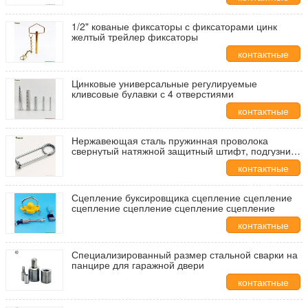
данные
1/2" кованые фиксаторы с фиксаторами цинк
желтый трейлер фиксаторы
контактные
данные
Цинковые универсальные регулируемые
кливсовые булавки с 4 отверстиями
контактные
данные
Нержавеющая сталь пружинная проволока
свернутый натяжной защитный штифт, подгузник
штифт цинк завершить защитный штифт
контактные
проволока
данные
Сцепление буксировщика сцепление сцепление
сцепление сцепление сцепление сцепление
контактные
данные
Специализированный размер стальной сварки на
панцире для гаражной двери
контактные
данные