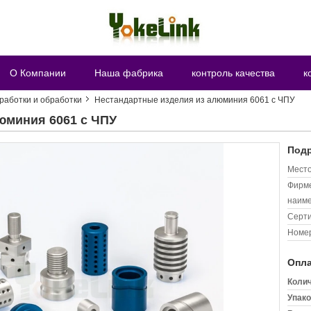
О Компании
Наша фабрика
контроль качества
к
работки и обработки
Нестандартные изделия из алюминия 6061 с ЧПУ
юминия 6061 с ЧПУ
Подр
Место
Фирм
наиме
Серт
Номер
Опла
Колич
Упако