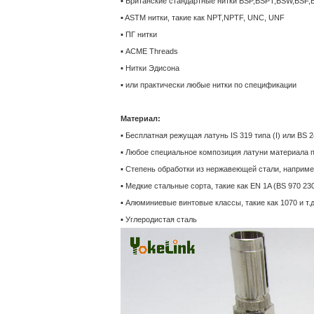
▪ Британские стандартные нитки BSP,BSPT,BSW,BSF,
▪ ASTM нитки, такие как NPT,NPTF, UNC, UNF
▪ ПГ нитки
▪ ACME Threads
▪ Нитки Эдисона
▪ или практически любые нитки по спецификации
Материал:
▪ Бесплатная режущая латунь IS 319 типа (I) или BS 2
▪ Любое специальное композиция латуни материала 
▪ Степень обработки из нержавеющей стали, например 
▪ Медкие стальные сорта, такие как EN 1A (BS 970 230
▪ Алюминиевые винтовые классы, такие как 1070 и т.д
▪ Углеродистая сталь