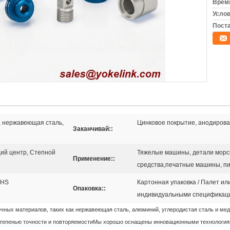
Время
Услов
Поста
, нержавеющая сталь,
Цинковое покрытие, анодирова
Заканчивай::
ий центр, Степной
Тяжелые машины, детали морс
Применение::
средства,печатные машины, 
OHS
Картонная упаковка / Палет или
Опаковка::
индивидуальными спецификац
ичных материалов, таких как нержавеющая сталь, алюминий, углеродистая сталь и мед
тепенью точности и повторяемостиМы хорошо оснащены инновационными технологиями