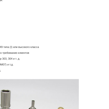
BA
49 типа (I) или высокого класса
по требованию клиентов
303, 304 и т. д.
M07) и т.д.
.