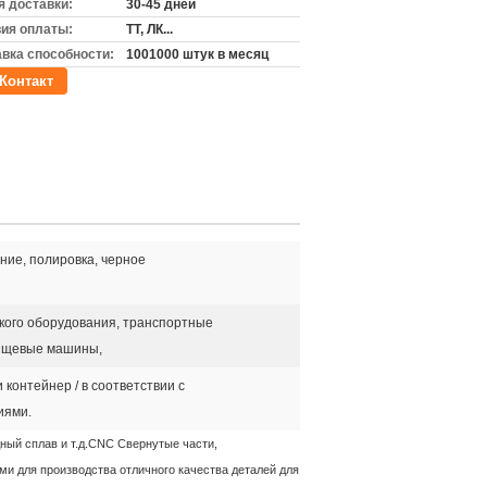
 доставки:
30-45 дней
ия оплаты:
ТТ, ЛК...
вка способности:
1001000 штук в месяц
Контакт
ние, полировка, черное
кого оборудования, транспортные
пищевые машины,
 контейнер / в соответствии с
иями.
ный сплав и т.д.CNC Свернутые части,
 для производства отличного качества деталей для