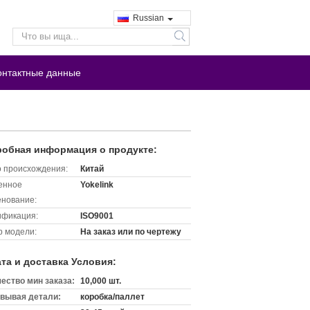
Russian
search
онтактные данные
обная информация о продукте:
 происхождения:
Китай
енное
Yokelink
нование:
ификация:
ISO9001
 модели:
На заказ или по чертежу
та и доставка Условия:
ество мин заказа:
10,000 шт.
вывая детали:
коробка/паллет