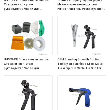
UHMW-PE Пластиковые листы
UHMW PE Нерегулярная форма
Стержни изогнутые
Механизированные детали
руководство Части для
Износ пластины Резка Буровой
индивидуальной обработки
сервис
UHMW-PE Пластиковые листы
OEM Branding Smooth Cutting
Стержни изогнутые
Tool Nylon Stainless Steel Metal
руководство Части для
Tie Wrap Gun Cable Tie Gun for
индивидуальной обработки
Fastening and Cutting