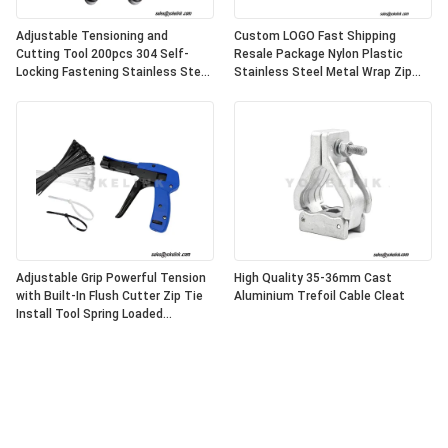
Adjustable Tensioning and
Custom LOGO Fast Shipping
Cutting Tool 200pcs 304 Self-
Resale Package Nylon Plastic
Locking Fastening Stainless Steel
Stainless Steel Metal Wrap Zip
Cable Tie Gun
Cable Tie Tool Fastening Cutting
Gun Tool
Adjustable Grip Powerful Tension
High Quality 35-36mm Cast
with Built-In Flush Cutter Zip Tie
Aluminium Trefoil Cable Cleat
Install Tool Spring Loaded
Lightweight Nylon Cable Tie Gun