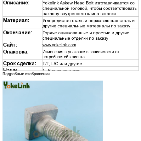
Описание:
Yokelink Askew Head Bolt изготавливается со
специальной головой, чтобы соответствовать
наклону внутреннего клина вставки.
Материал:
Углеродистая сталь и нержавеющая сталь и
другие специальные материалы по заказу
Окончание:
Горяче оцинкованные и простые и другие
специальные отделки по заказу
Сайт:
www.yokelink.com
Опаковка:
Изменения в упаковке в зависимости от
потребностей клиента
Срок сделки:
T/T, L/C или другие
Наши
1- В срок доставка.
Подробные изображения
преимущества:
2Защита платежей
3Защита качества продукции
Применение:
Yokelink Askew Head Bolt изготавливается со
специальной головой, чтобы соответствовать
наклону внутреннего клина вставки.Будьте
осторожны с болтом, чтобы избежать
перенапряжения.. горячее погружение
оцинкованные соответствуют ASTM A153
класс 3
Примечание:
Пожалуйста, дайте нам знать размер,
количество, материал или класс,
поверхность, Если это специальные и