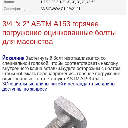
Длина::
1-1/2", 2", 2-1/2", 3", 3", 3", 2", 4", 6".
Спецификация::
ANSI/AWWA C111/A21.11
3/4 "х 2" ASTM A153 горячее
погружение оцинкованные болты
для масонства
Йокелинк
Застегнутый болт изготавливается со
специальной головой, чтобы соответствовать наклону
внутреннего клина вставки.Будьте осторожны с болтом,
чтобы избежать перенапряжения.. горячее погружение
оцинкованные соответствуют ASTM A153 класс
3
Специальные длины нитей и нестандартные длины
доступны по запросу.