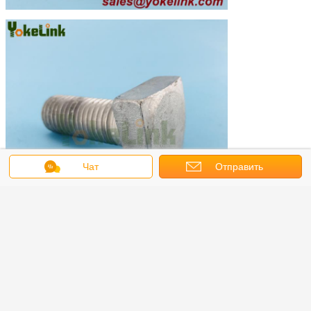
Чат
Отправить
запрос
Тепловая ковка T-бультов:
Мы делаем Т-Болты с горячим формованием с помощью
винтовой ковки и горячей ковки.
Горячая формация в основном делается для болтов с длинной
головой.