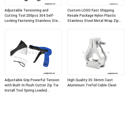
Adjustable Tensioning and
Custom LOGO Fast Shipping
Cutting Tool 200pcs 304 Self-
Resale Package Nylon Plastic
Locking Fastening Stainless Steel
Stainless Steel Metal Wrap Zip
Cable Tie Gun
Cable Tie Tool Fastening Cutting
Gun Tool
Adjustable Grip Powerful Tension
High Quality 35-36mm Cast
with Built-In Flush Cutter Zip Tie
Aluminium Trefoil Cable Cleat
Install Tool Spring Loaded
Lightweight Nylon Cable Tie Gun