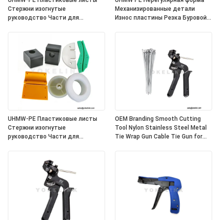
UHMW-PE Пластиковые листы
UHMW PE Нерегулярная форма
Стержни изогнутые
Механизированные детали
руководство Части для
Износ пластины Резка Буровой
индивидуальной обработки
сервис
UHMW-PE Пластиковые листы
OEM Branding Smooth Cutting
Стержни изогнутые
Tool Nylon Stainless Steel Metal
руководство Части для
Tie Wrap Gun Cable Tie Gun for
индивидуальной обработки
Fastening and Cutting