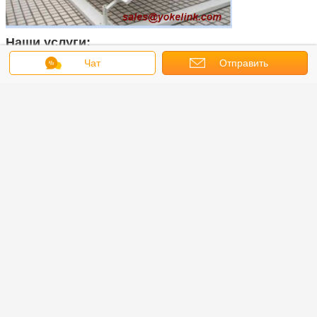
Наши услуги:
Образец:
Чат
Отправить
1. бесплатный образец наших стандартных продуктов, если он доступен;
2. если нужно делать формы для OEM чертеж или размеры, мы будем
взимать некоторые из расходов на образцы и будет возвращать вам, когда
запрос
заказ приходит или покупка количество достичь требования;
Доставка:
1. Общие спецификации, небольшие заказы, наш запас, время доставки 7-
15 дней
2Специальные требования или большое количество заказов, срок
доставки 30-45 дней