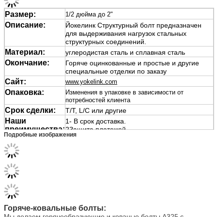
Размер:
1/2 дюйма до 2"
Описание:
Йокелинк
Структурный болт предназначен
для выдерживания нагрузок стальных
структурных соединений.
Материал:
углеродистая сталь и сплавная сталь
Окончание:
Горяче оцинкованные и простые и другие
специальные отделки по заказу
Сайт:
www.yokelink.com
Опаковка:
Изменения в упаковке в зависимости от
потребностей клиента
Срок сделки:
T/T, L/C или другие
Наши
1- В срок доставка.
преимущества:
2Защита платежей
Подробные изображения
3Защита качества продукции
Они
Применение:
Свинки
Йокелинк А325
используется в
больших сооружениях, таких как здания и
мосты.
Примечание:
Пожалуйста, дайте нам знать размер,
количество, материал или класс,
поверхность, Если это специальные и
нестандартные продукты, пожалуйста,
Горяче-ковальные болты:
предоставьте рисунок или фотографии
Мы делаем горячеобразующие и кованые болты A325 с