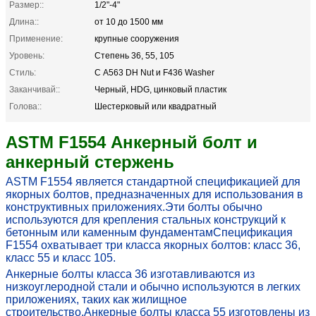
Размер::
1/2"-4"
Длина::
от 10 до 1500 мм
Применение:
крупные сооружения
Уровень:
Степень 36, 55, 105
Стиль:
С A563 DH Nut и F436 Washer
Заканчивай::
Черный, HDG, цинковый пластик
Голова::
Шестерковый или квадратный
ASTM F1554 Анкерный болт и
анкерный стержень
ASTM F1554 является стандартной спецификацией для
якорных болтов, предназначенных для использования в
конструктивных приложениях.Эти болты обычно
используются для крепления стальных конструкций к
бетонным или каменным фундаментамСпецификация
F1554 охватывает три класса якорных болтов: класс 36,
класс 55 и класс 105.
Анкерные болты класса 36 изготавливаются из
низкоуглеродной стали и обычно используются в легких
приложениях, таких как жилищное
строительство.Анкерные болты класса 55 изготовлены из