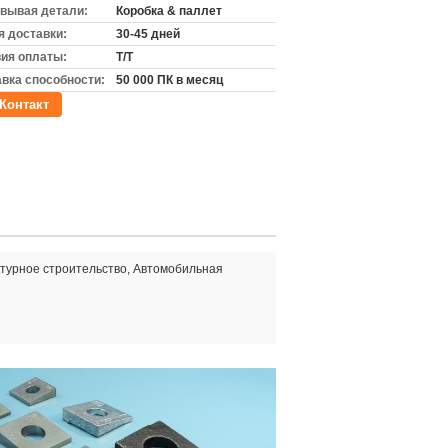
вывая детали:
Коробка & паллет
 доставки:
30-45 дней
ия оплаты:
T/T
вка способности:
50 000 ПК в месяц
Контакт
турное строительство, Автомобильная