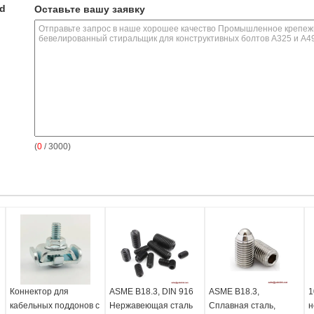
ed
Оставьте вашу заявку
(
0
/ 3000)
Коннектор для
ASME B18.3, DIN 916
ASME B18.3,
1
кабельных поддонов с
Нержавеющая сталь
Сплавная сталь,
н