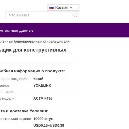
Russian
search
онтактные данные
аленный бевелированный стиральщик для
ьщик для конструктивных
обная информация о продукте:
 происхождения:
Китай
енное
YOKELINK
нование:
 модели:
АСТМ F436
та и доставка Условия:
ество мин заказа:
10000 штук
USD0.15~USD0.39