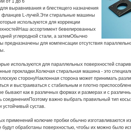
и от 1 до 6
для выравнивания и блестящего назначения
е фланцев L-лучей.Эти стиральные машины
оторые используются для коррекции
рхностейНаш ассортимент бевелированных
дней углеродной стали, а затем
Обычно
 предназначены для компенсации отсутствия параллельно
ы.
оторые используются для параллельных поверхностей спари
нные прокладки.Колючая стиральная машина - это специа
 плоскую сторонуНаклонная сторона может принимать разли
ться и выстраиваться с стабильным и плотно приспособле
е бывают как в различных формах и размерах и с различн
ть соединенияПоэтому важно выбрать правильный тип кос
и устойчивый сустав.
ых применений колючие пробки обычно изготавливаются из
будут обработаны поверхностью, чтобы их можно было исп