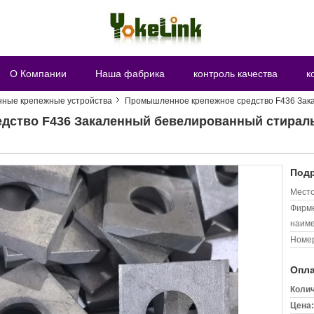
О Компании
Наша фабрика
контроль качества
к
ные крепежные устройства
Промышленное крепежное средство F436 Зак
дство F436 Закаленный бевелированный стирал
Подр
Место
Фирм
наиме
Номер
Опла
Колич
Цена: