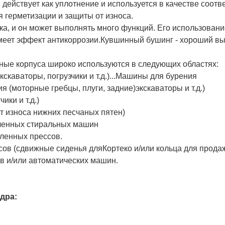
й действует как уплотнение и используется в качестве соот
 герметизации и защиты от износа.
ка, и он может выполнять много функций. Его использован
меет эффект антикоррозии.
Кувшинный бушинг - хороший в
ные корпуса широко используются в следующих областях:
каваторы, погрузчики и т.д.)...Машины для бурения
 (моторные гребцы, плуги, задние)
экскаваторы и т.д.)
ики и т.д.)
т износа нижних песчаных пятен)
ленных стиральных машин
ленных прессов.
ов (сдвижные сиденья для
Кортеко и/или кольца для продаж
 и/или автоматических машин.
дра: