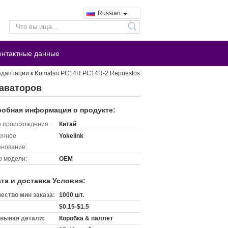
Russian
search
онтактные данные
адаптации к Komatsu PC14R PC14R-2 Repuestos
каваторов
обная информация о продукте:
 происхождения:
Китай
енное
Yokelink
нование:
 модели:
OEM
та и доставка Условия:
ество мин заказа:
1000 шт.
$0.15-$1.5
вывая детали:
Коробка & паллет