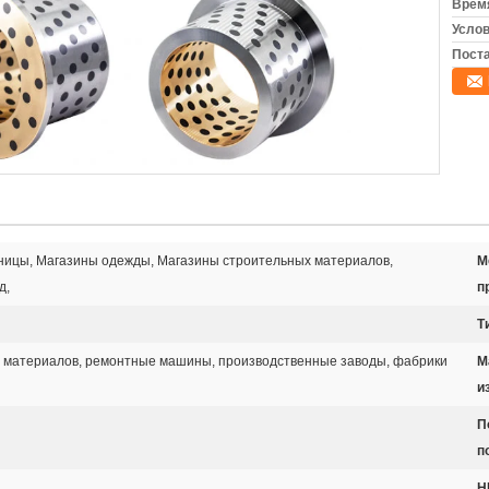
Время
Услов
Поста
ицы, Магазины одежды, Магазины строительных материалов,
М
д,
п
Т
 материалов, ремонтные машины, производственные заводы, фабрики
М
и
П
п
H