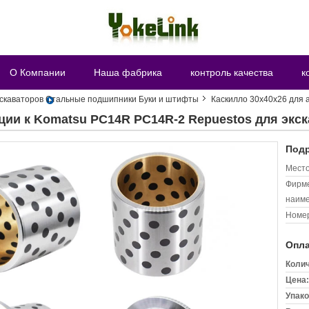
О Компании
Наша фабрика
контроль качества
к
кскаваторов Стальные подшипники Буки и штифты
Каскилло 30х40х26 для 
ции к Komatsu PC14R PC14R-2 Repuestos для экс
Подр
Место
Фирм
наиме
Номер
Опла
Колич
Цена:
Упако