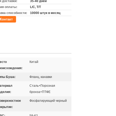
 доставки:
35-40 дней
ия оплаты:
L/C, T/T
вка способности:
10000 штук в месяц
Контакт
есто
Китай
роисхождения:
ипы Буша:
Фланц, канавки
атериал
Сталь+Порозная
зделия:
бронза+ПТФЕ
оверхностное
Фосфатирующий черный
окрытие:
RC:
58-62