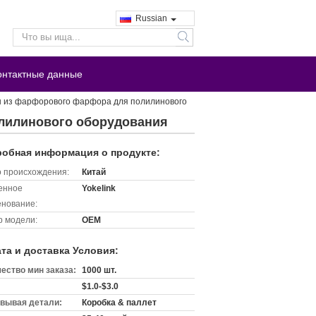
Russian
search
онтактные данные
ы из фарфорового фарфора для полилинового
олилинового оборудования
обная информация о продукте:
 происхождения:
Китай
енное
Yokelink
нование:
 модели:
OEM
та и доставка Условия:
ество мин заказа:
1000 шт.
$1.0-$3.0
вывая детали:
Коробка & паллет