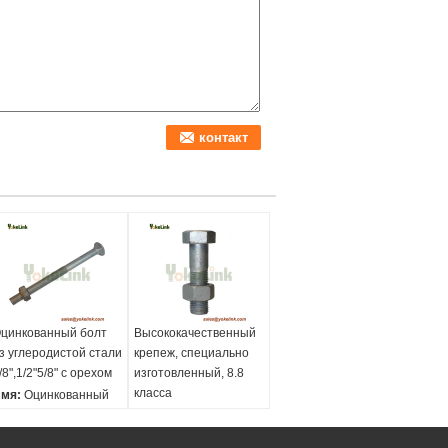
цинкованный болт
Высококачественный
з углеродистой стали
крепеж, специально
/8",1/2"5/8" с орехом
изготовленный, 8.8
класса
мя:
Оцинкованный
олт из углеродистой
Имя:
тали 3/8",1/2"5/8" с
Высококачественный