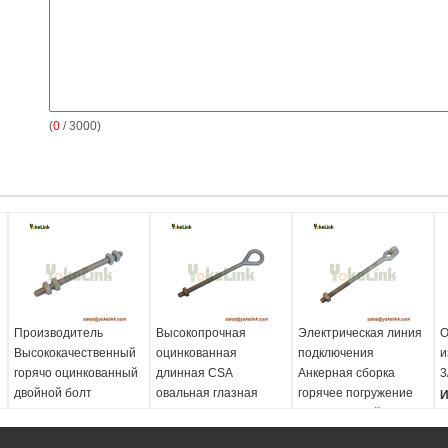
(
0
/ 3000)
Производитель
Высокопрочная
Электрическая линия
О
Высококачественный
оцинкованная
подключения
и
горячо оцинкованный
длинная CSA
Анкерная сборка
3
двойной болт
овальная глазная
горячее погружение
И
болт для
оцинкованный
Имя:
Производитель
б
электрического
Анкерный болт
Высококачественный
с