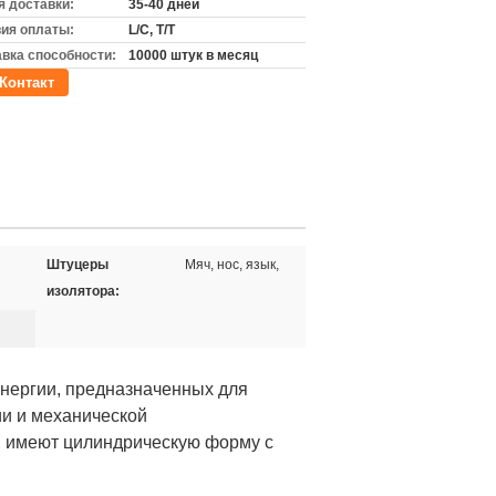
 доставки:
35-40 дней
ия оплаты:
L/C, T/T
вка способности:
10000 штук в месяц
Контакт
Штуцеры
Мяч, нос, язык,
изолятора:
нергии, предназначенных для
и и механической
и имеют цилиндрическую форму с