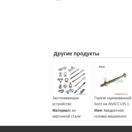
Другие продукты
Застегивающее
Горяче оцинкованный
устройство
болт на ANSI C135.1
Материал:
из
Имя:
Квадратная
картонной стали
головка машинного
Заканчивай.:
болта
Закальцинированные
Материал: