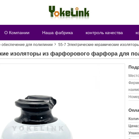
О Компании
Наша фабрика
контроль качества
к
 обеспечение для полилинии
55-7 Электрические керамические изолятор
еские изоляторы из фарфорового фарфора для п
Подр
Место
Фирм
наиме
Номер
Опла
Колич
Цена:
Упако