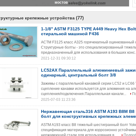
оцинкованный с болтом A449
(77)
труктурные крепежные устройства
1-1/8" ASTM F3125 TYPE A449 Heavy Hex Bolt
стиральной машиной F436
АСТМ F3125 класс A325 горячекапный оцинкованный 
Структурные болты - это специализированный тяжелы
предназначенный для использования в больших конс.
2021-12-31 09:30:12
LC52AX Параллельный алюминиевый зажим
одинарный, центральный болт 3/8
Зажимы с параллельной канавкой серии LC52 и LC66
сцепление канавки используется для алюминия на а
сцепления/подключения.Параллельная канали...
П
2025-07-03 11:23:36
Нержавеющая сталь316 ASTM A193 B8M B8 
болт для конструктивных крепежных элем
ASTM A193 класс B8 тяжелый шестигранный болт Yoke
спецификация материала для коррозионно устойчивы
нержавеющей стали.для использования в ...
Подро