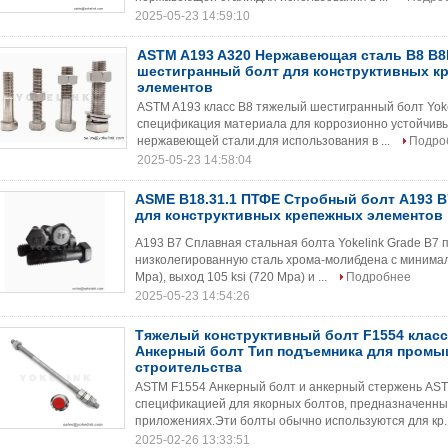
2025-05-23 14:59:10
ASTM A193 A320 Нержавеющая сталь B8 B
шестигранный болт для конструктивных к
элементов
ASTM A193 класс B8 тяжелый шестигранный болт Yoke
спецификация материала для коррозионно устойчивы
нержавеющей стали.для использования в ...
Подро
2025-05-23 14:58:04
ASME B18.31.1 ПТФЕ Стробный болт A193 
для конструктивных крепежных элементов
A193 B7 Сплавная стальная болта Yokelink Grade B7
низколегированную сталь хрома-молибдена с минимал
Mpa), выход 105 ksi (720 Mpa) и ...
Подробнее
2025-05-23 14:54:26
Тяжелый конструктивный болт F1554 класс 3
Анкерный болт Тип подъемника для пром
строительства
ASTM F1554 Анкерный болт и анкерный стержень AST
спецификацией для якорных болтов, предназначенных
приложениях.Эти болты обычно используются для кр.
2025-02-26 13:33:51