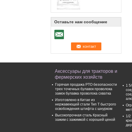
Оставьте нам сообщение
Аксессуары для тракторов и
фермерских хозяйств
Горячая продажа PTO безопасности
1 5
трех точечных булавок проволока
сое
замок булавка проволока схватка
сое
ал
Изготовлено в Китае из
нержавеющей стали Тип T быстрого
Огр
освобождения штифта с шнурком
мет
Высокопрочная сталь Красный
1/2
зажим с зажимкой с хорошей ценой
крю
дер