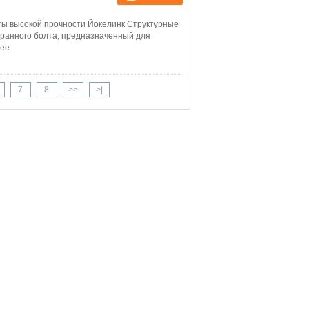
ы высокой прочности Йокелинк Структурные
гранного болта, предназначенный для
ее
7
8
>>
>|