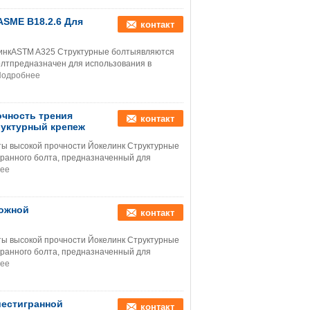
ASME B18.2.6 Для
контакт
инкASTM A325 Структурные болтыявляются
тпредназначен для использования в
Подробнее
очность трения
контакт
руктурный крепеж
ы высокой прочности Йокелинк Структурные
гранного болта, предназначенный для
ее
рожной
контакт
ы высокой прочности Йокелинк Структурные
гранного болта, предназначенный для
ее
шестигранной
контакт