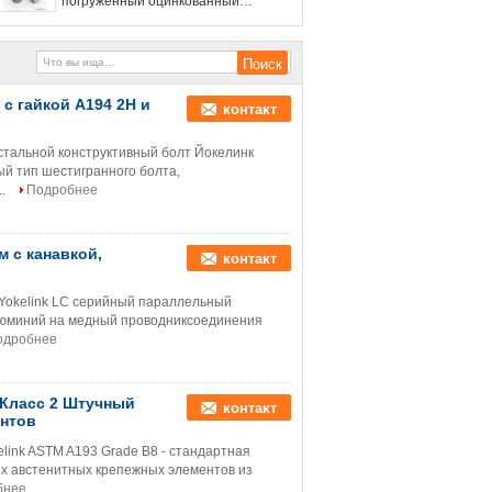
погруженный оцинкованный
стальной конструктивный болт
w/A563 DH Nut & F436 стиральная
машина
 с гайкой A194 2H и
контакт
стальной конструктивный болт Йокелинк
й тип шестигранного болта,
..
Подробнее
 с канавкой,
контакт
 Yokelink LC серийный параллельный
люминий на медный проводниксоединения
одробнее
Класс 2 Штучный
контакт
ентов
link ASTM A193 Grade B8 - стандартная
х австенитных крепежных элементов из
бнее