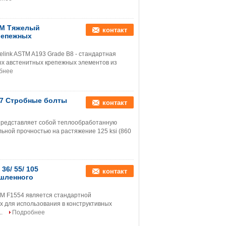
8M Тяжелый
контакт
репежных
link ASTM A193 Grade B8 - стандартная
х австенитных крепежных элементов из
бнее
B7 Стробные болты
контакт
 представляет собой теплообработанную
ьной прочностью на растяжение 125 ksi (860
6/ 55/ 105
контакт
ышленного
M F1554 является стандартной
 для использования в конструктивных
..
Подробнее