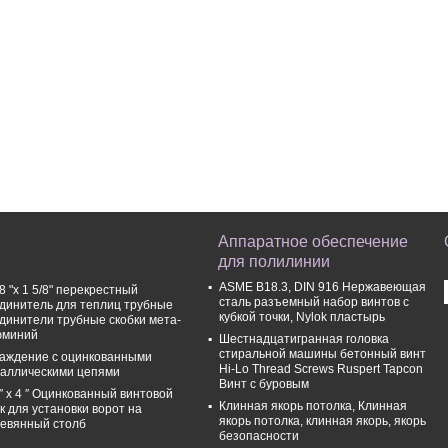
Аппаратное обеспечение
для полилинии
ASME B18.3, DIN 916 Нержавеющая
/8 "х 1 5/8" перекрестный
сталь разъемный набор винтов с
динитель для теплиц трубные
кубкой точки, Nylok пластырь
динители трубные скобки мета-
юминий
Шестнадцатигранная головка
стиральной машины бетонный винт
аждение с оцинкованными
Hi-Lo Thread Screws Ruspert Tapcon
аллическими цепями
Винт с буровым
 ′′ x 4 ′′ Оцинкованный винтовой
Клинная якорь потолка, Клинная
к для установки ворот на
якорь потолка, клинная якорь, якорь
евянный столб
безопасности