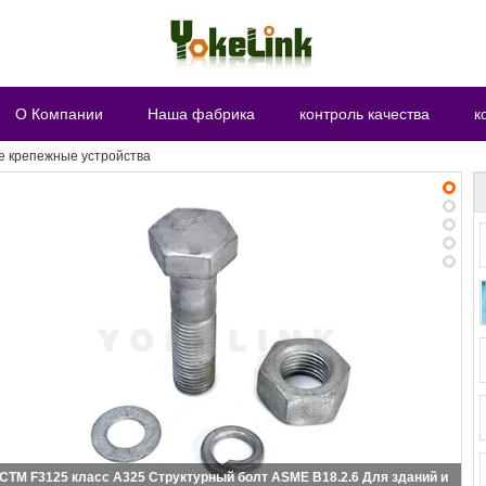
О Компании
Наша фабрика
контроль качества
к
е крепежные устройства
Горяче кованный ASTM A194 2H орех тяжелый гексаровый горячо