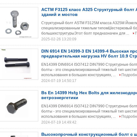
АСТМ F3125 класс A325 Структурный болт 
зданий и мостов
Структурный болт ASTM F3125M класса A325M Йокел
специализированным тяжелым типомШестерковый бол
большихструктурыЭтот болт предназначен для ...
2025-02-26 13:20:09
DIN 6914 EN 14399-3 EN 14399-4 Высокая пр
предварительная нагрузка HV болт 10.9 Ст
EN14399 DIN6914 ISO7412 DIN7990 Структурные болт
болты - это специализированный тяжелый тип шести
использования в больших конструкциях, ...
Подробн
2024-07-19 14:50:17
Bs En 14399 Hsfg Hex Bolts для железнодо
ветроэнергетики
EN14399 DIN6914 ISO7412 DIN7990 Структурные болт
болты - это специализированный тяжелый тип шести
использования в больших конструкциях, ...
Подробн
2024-07-19 14:49:42
Высокопрочный конструкционный болт с 