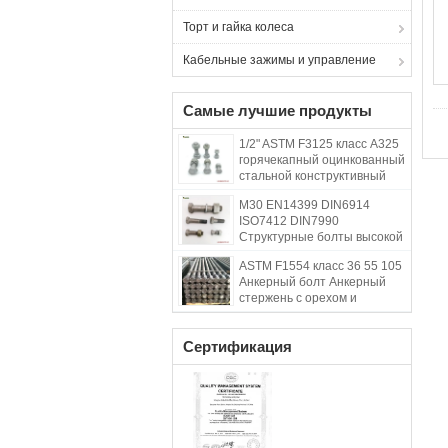
Торт и гайка колеса
Кабельные зажимы и управление
Самые лучшие продукты
1/2" ASTM F3125 класс A325
горячекапный оцинкованный
стальной конструктивный
болт w/A563 DH Noot & F436
M30 EN14399 DIN6914
стиральная машина
ISO7412 DIN7990
Структурные болты высокой
прочности класса 8.8
ASTM F1554 класс 36 55 105
Анкерный болт Анкерный
стержень с орехом и
промывкой
Сертификация