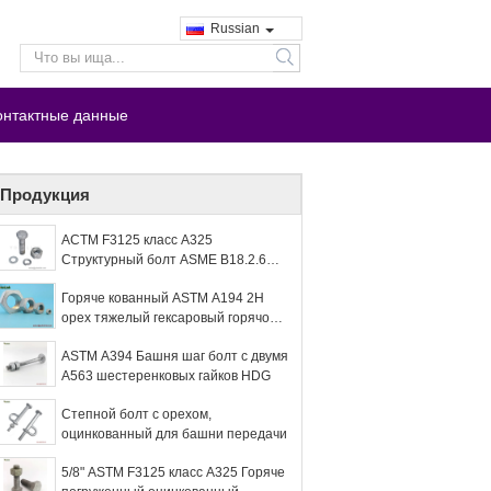
Russian
search
онтактные данные
Продукция
АСТМ F3125 класс A325
Структурный болт ASME B18.2.6
Для зданий и мостов
Горяче кованный ASTM A194 2H
орех тяжелый гексаровый горячо
оцинкованный с болтом A449
ASTM A394 Башня шаг болт с двумя
A563 шестеренковых гайков HDG
Степной болт с орехом,
оцинкованный для башни передачи
5/8" ASTM F3125 класс A325 Горяче