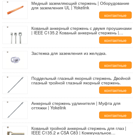
Медный заземляющий стержень | Оборудование
для заземления UL | Yokelink
контактные
данные
Кованый анкерный стержень с двумя проушинами
| IEEE C135.2 Кованый анкерный стержень |
Йокелинк
контактные
данные
Застежка для заземления из желудка.
контактные
данные
Поддельный глазный якорный стержень. Двойной
глазный тройной глазный якорный стержень.
контактные
данные
Анкерный стержень удлинителя | Муфта для
оттяжки | Yokelink
контактные
данные
Кованый тройной анкерный стержень для глаз |
IEEE C135.2 и CSA C83 | Коммунальное